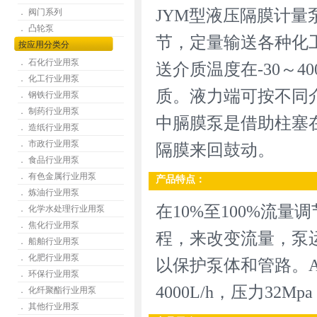
JYM型液压隔膜计
． 阀门系列
． 凸轮泵
节，定量输送各种化
按应用分类分
． 石化行业用泵
送介质温度在-30～40
． 化工行业用泵
质。液力端可按不同
． 钢铁行业用泵
． 制药行业用泵
中膈膜泵是借助柱塞
． 造纸行业用泵
． 市政行业用泵
隔膜来回鼓动。
． 食品行业用泵
． 有色金属行业用泵
产品特点：
． 炼油行业用泵
在10%至100%流
． 化学水处理行业用泵
． 焦化行业用泵
程，来改变流量，泵
． 船舶行业用泵
． 化肥行业用泵
以保护泵体和管路。ABS
． 环保行业用泵
4000L/h，压力32Mpa
． 化纤聚酯行业用泵
． 其他行业用泵