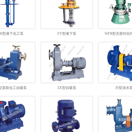
YH型液下化工泵
FY型液下泵
WFB型无密封自
L型直联化工自吸泵
ZX型自吸泵
IS型清水