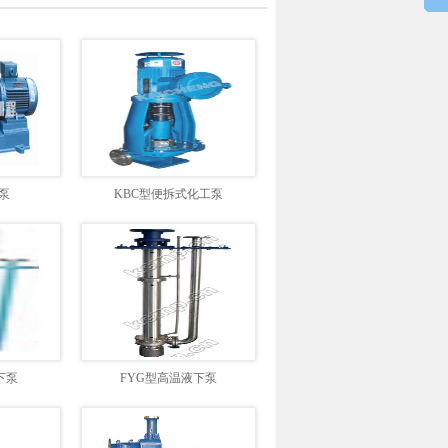
泵
KBC型便拆式化工泵
下泵
FYG型高温液下泵