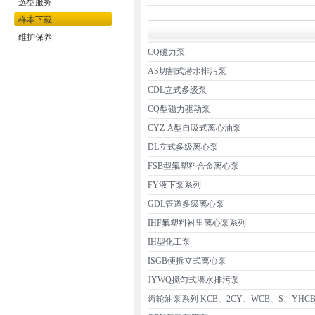
选型服务
样本下载
维护保养
CQ磁力泵
AS切割式潜水排污泵
CDL立式多级泵
CQ型磁力驱动泵
CYZ-A型自吸式离心油泵
DL立式多级离心泵
FSB型氟塑料合金离心泵
FY液下泵系列
GDL管道多级离心泵
IHF氟塑料衬里离心泵系列
IH型化工泵
ISGB便拆立式离心泵
JYWQ搅匀式潜水排污泵
齿轮油泵系列 KCB、2CY、WCB、S、YHC