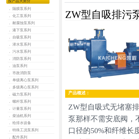
按产品大类分
． 隔膜泵系列
ZW型自吸排污
． 化工泵系列
． 耐腐蚀泵系列
． 液下泵系列
． 自吸泵系列
． 潜水泵系列
． 污水泵系列
． 消防泵系列
． 油泵系列
． 市政消防泵
． 单级离心泵系列
． 多级离心泵系列
产品概述：
． 磁力泵系列
． 螺杆泵系列
ZW型自吸式无堵塞
． 计量泵系列
． 柴油机系列
泵那样不需安底阀，
． 给排水设备
口径的50%和纤维长
． 特殊工况泵系列
． 配件系列