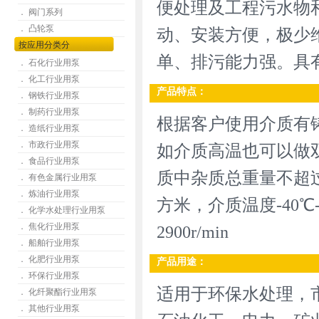
便处理及工程污水物
． 阀门系列
． 凸轮泵
动、安装方便，极少
按应用分类分
单、排污能力强。具
． 石化行业用泵
． 化工行业用泵
产品特点：
． 钢铁行业用泵
． 制药行业用泵
根据客户使用介质有铸铁材
． 造纸行业用泵
． 市政行业用泵
如介质高温也可以做
． 食品行业用泵
质中杂质总重量不超过
． 有色金属行业用泵
． 炼油行业用泵
方米，介质温度-40℃-25
． 化学水处理行业用泵
． 焦化行业用泵
2900r/min
． 船舶行业用泵
． 化肥行业用泵
产品用途：
． 环保行业用泵
适用于环保水处理，
． 化纤聚酯行业用泵
． 其他行业用泵